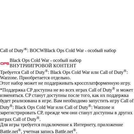
®
Call of Duty
: BOCW
Black Ops Cold War - особый набор
Black Ops Cold War - особый набор
ВНУТРИИГРОВОЙ КОНТЕНТ
Цена
Available actions
®
®
Требуется Call of Duty
: Black Ops Cold War или Call of Duty
:
Warzone. Приобретается отдельно.
Этот набор может не поддерживать кроссплатформенную игру.
®
*Поддержка CP доступна не во всех играх Call of Duty
и может
изменяться. CP станут доступны после того, как их поддержка
будет реализована в игре. Вам необходимо запустить игру Call of
®
®
Duty
: Black Ops Cold War или Call of Duty
: Warzone и
зарегистрировать CP, прежде чем они станут доступны в других
®
играх Call of Duty
.
Для игры требуется подключение к Интернету, приложение
®
®
Battle.net
, учетная запись Battle.net
.