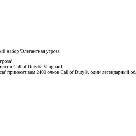
ый набор 'Элегантная угроза'
гроза'
ент в Call of Duty®: Vanguard.
за' принесет вам 2400 очков Call of Duty®, один легендарный о