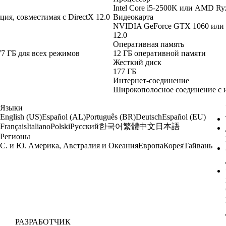
Intel Core i5-2500K или AMD R
я, совместимая с DirectX 12.0
Видеокарта
NVIDIA GeForce GTX 1060 или 
12.0
Оперативная память
177 ГБ для всех режимов
12 ГБ оперативной памяти
Жесткий диск
177 ГБ
Интернет-соединение
Широкополосное соединение с 
Языки
English (US)
Español (AL)
Português (BR)
Deutsch
Español (EU)
한국어
繁體中文
日本語
Français
Italiano
Polski
Русский
Регионы
С. и Ю. Америка, Австралия и Океания
Европа
Корея
Тайвань
РАЗРАБОТЧИК