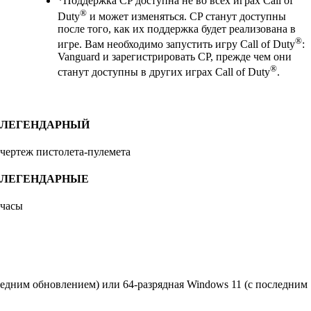
*Поддержка CP доступна не во всех играх Call of
®
Duty
и может изменяться. CP станут доступны
после того, как их поддержка будет реализована в
®
игре. Вам необходимо запустить игру Call of Duty
:
Vanguard и зарегистрировать CP, прежде чем они
®
станут доступны в других играх Call of Duty
.
ЛЕГЕНДАРНЫЙ
чертеж пистолета-пулемета
ЛЕГЕНДАРНЫЕ
часы
ледним обновлением) или 64-разрядная Windows 11 (с последним