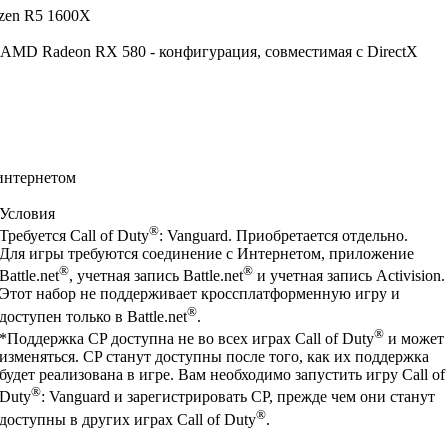
yzen R5 1600X
AMD Radeon RX 580 - конфигурация, совместимая с DirectX
интернетом
Условия
®
Требуется Call of Duty
: Vanguard. Приобретается отдельно.
Для игры требуются соединение с Интернетом, приложение
®
®
Battle.net
, учетная запись Battle.net
и учетная запись Activision.
Этот набор не поддерживает кроссплатформенную игру и
®
доступен только в Battle.net
.
®
*Поддержка CP доступна не во всех играх Call of Duty
и может
изменяться. CP станут доступны после того, как их поддержка
будет реализована в игре. Вам необходимо запустить игру Call of
®
Duty
: Vanguard и зарегистрировать CP, прежде чем они станут
®
доступны в других играх Call of Duty
.