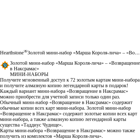
®
Hearthstone
Золотой мини-набор «Марша Короля-лича» – «Возвращение в Наксрамас»
Золотой мини-набор «Марша Короля-лича» – «Возвращение
в Наксрамас»
МИНИ-НАБОРЫ
Product Notification
Получите мгновенный доступ к 72 золотым картам мини-набора
и получите алмазную копию легендарной карты в подарок!
Цена
Available actions
Каждый вариант мини-набора «Возвращение в Наксрамас»
можно приобрести для учетной записи только один раз.
Обычный мини-набор «Возвращение в Наксрамас» содержит
обычные копии всех карт мини-набора. Золотой мини-набор
«Возвращение в Наксрамас» содержит золотые копии всех карт
мини-набора, а также алмазную копию легендарной карты
существа «Таддиус Чудище».
Карты мини-набора «Возвращение в Наксрамас» можно также
получить из комплектов «Марша Короля-лича».