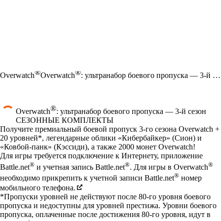
®
®
Overwatch
Overwatch
: ультранабор боевого пропуска — 3-й сезон
®
Overwatch
: ультранабор боевого пропуска — 3-й сезон
СЕЗОННЫЕ КОМПЛЕКТЫ
Product Notification
Получите премиальный боевой пропуск 3-го сезона Overwatch +
20 уровней*, легендарные облики «Кибербайкер» (Сион) и
«Ковбой-панк» (Кэссиди), а также 2000 монет Overwatch!
Цена
Available actions
Для игры требуется подключение к Интернету, приложение
®
®
®
Battle.net
и учетная запись Battle.net
. Для игры в Overwatch
®
необходимо прикрепить к учетной записи Battle.net
номер
мобильного телефона.
*Пропуски уровней не действуют после 80-го уровня боевого
пропуска и недоступны для уровней престижа. Уровни боевого
пропуска, оплаченные после достижения 80-го уровня, идут в