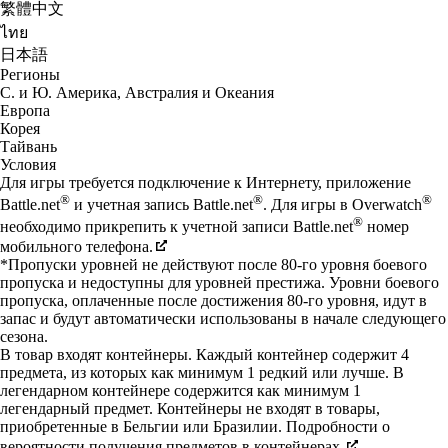
繁體中文
ไทย
日本語
Регионы
С. и Ю. Америка, Австралия и Океания
Европа
Корея
Тайвань
Условия
Для игры требуется подключение к Интернету, приложение
®
®
®
Battle.net
и учетная запись Battle.net
. Для игры в Overwatch
®
необходимо прикрепить к учетной записи Battle.net
номер
мобильного телефона.
*Пропуски уровней не действуют после 80-го уровня боевого
пропуска и недоступны для уровней престижа. Уровни боевого
пропуска, оплаченные после достижения 80-го уровня, идут в
запас и будут автоматически использованы в начале следующего
сезона.
В товар входят контейнеры. Каждый контейнер содержит 4
предмета, из которых как минимум 1 редкий или лучше. В
легендарном контейнере содержится как минимум 1
легендарный предмет. Контейнеры не входят в товары,
приобретенные в Бельгии или Бразилии. Подробности о
вероятности получения предметов в контейнерах.