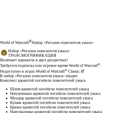
®
World of Warcraft
Набор «Регалии повелителя ужаса»
Набор «Регалии повелителя ужаса»
ТРАНСМОГРИФИКАЦИЯ
Product Notification
Включает варианты в двух расцветках!
Цена
Available actions
®
Требуется подписка или игровое время World of Warcraft
.
®
Недоступно в играх World of Warcraft
Classic.
В набор «Регалии повелителя ужаса» входят:
Комплект ядовитой погибели повелителей ужаса
Шлем ядовитой погибели повелителей ужаса
Наплечники ядовитой погибели повелителей ужаса
Мундир ядовитой погибели повелителей ужаса
Кушак ядовитой погибели повелителей ужаса
Брюки ядовитой погибели повелителей ужаса
Напульсники ядовитой погибели повелителей ужаса