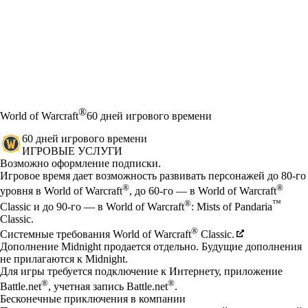
®
World of Warcraft
60 дней игрового времени
60 дней игрового времени
ИГРОВЫЕ УСЛУГИ
Цена
Available actions
Возможно оформление подписки.
Игровое время дает возможность развивать персонажей до 80-го
®
®
уровня в World of Warcraft
, до 60-го — в World of Warcraft
®
™
Classic и до 90-го — в World of Warcraft
: Mists of Pandaria
Classic.
®
Системные требования World of Warcraft
Classic.
Дополнение Midnight продается отдельно. Будущие дополнения
не прилагаются к Midnight.
Для игры требуется подключение к Интернету, приложение
®
®
Battle.net
, учетная запись Battle.net
.
Бесконечные приключения в компании