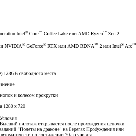
®
™
™
eration Intel
Core
Coffee Lake или AMD Ryzen
Zen 2
®
®
™
®
™
ли NVIDIA
GeForce
RTX или AMD RDNA
2 или Intel
Arc
) 128GB свободного места
инение
нопок и колесом прокрутки
 1280 x 720
Условия
Высший пилотаж открывается после прохождения цепочки
заданий "Полеты на драконе" на Берегах Пробуждения или
автоматически по достижении 70-го уровня.