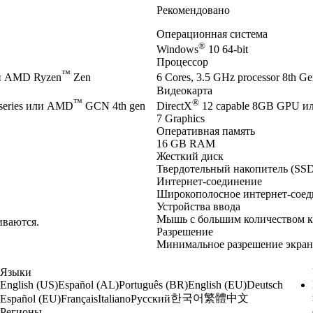
Рекомендовано
Операционная система
®
Windows
10 64-bit
Процессор
™
и AMD Ryzen
Zen
6 Cores, 3.5 GHz processor 8th Gen
Видеокарта
™
®
series или AMD
GCN 4th gen
DirectX
12 capable 8GB GPU и
7 Graphics
Оперативная память
16 GB RAM
Жесткий диск
Твердотельный накопитель (SSD
Интернет-соединение
Широкополосное интернет-соед
Устройства ввода
Мышь с большим количеством к
иваются.
Разрешение
Минимальное разрешение экрана
Языки
English (US)
Español (AL)
Português (BR)
English (EU)
Deutsch
한국어
繁體中文
Español (EU)
Français
Italiano
Русский
Регионы