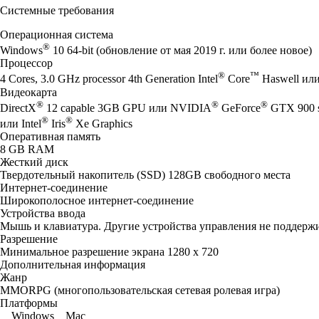
Системные требования
Операционная система
®
Windows
10 64-bit (обновление от мая 2019 г. или более новое)
Процессор
®
™
4 Cores, 3.0 GHz processor 4th Generation Intel
Core
Haswell ил
Видеокарта
®
®
®
DirectX
12 capable 3GB GPU или NVIDIA
GeForce
GTX 900 
®
®
или Intel
Iris
Xe Graphics
Оперативная память
8 GB RAM
Жесткий диск
Твердотельный накопитель (SSD) 128GB свободного места
Интернет-соединение
Широкополосное интернет-соединение
Устройства ввода
Мышь и клавиатура. Другие устройства управления не поддерж
Разрешение
Минимальное разрешение экрана 1280 x 720
Дополнительная информация
Жанр
MMORPG (многопользовательская сетевая ролевая игра)
Платформы
Windows
Mac