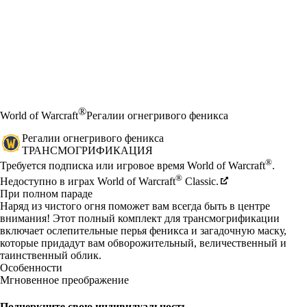
®
World of Warcraft
Регалии огнегривого феникса
Регалии огнегривого феникса
ТРАНСМОГРИФИКАЦИЯ
Цена
Available actions
®
Требуется подписка или игровое время World of Warcraft
.
®
Недоступно в играх World of Warcraft
Classic.
При полном параде
Наряд из чистого огня поможет вам всегда быть в центре
внимания! Этот полный комплект для трансмогрификации
включает ослепительные перья феникса и загадочную маску,
которые придадут вам обворожительный, величественный и
таинственный облик.
Особенности
Мгновенное преображение
Подчеркните свою индивидуальность