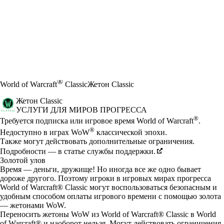
®
World of Warcraft
Classic
Жетон Classic
Жетон Classic
УСЛУГИ ДЛЯ МИРОВ ПРОГРЕССА
Цена
Available actions
®
Требуется подписка или игровое время World of Warcraft
.
®
Недоступно в играх WoW
классической эпохи.
Также могут действовать дополнительные ограничения.
Подробности — в статье службы поддержки.
Золотой улов
Время — деньги, дружище! Но иногда все же одно бывает
дороже другого. Поэтому игроки в игровых мирах прогресса
World of Warcraft® Classic могут воспользоваться безопасным и
удобным способом оплаты игрового времени с помощью золота
— жетонами WoW.
Переносить жетоны WoW из World of Warcraft® Classic в World
of Warcraft® и наоборот нельзя. Могут действовать ограничения.