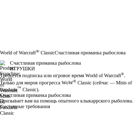
®
World of Warcraft
Classic
Счастливая приманка рыбослова
Счастливая приманка рыбослова
ИГРУШКИ
Цена
Available actions
®
Требуется подписка или игровое время World of Warcraft
.
®
Только для миров прогресса WoW
Classic (сейчас — Mists of
™
Pandaria
Classic).
Счастливая приманка рыбослова
Призывает вам на помощь опытного клыкаррского рыболова.
Системные требования