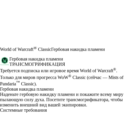
®
World of Warcraft
Classic
Гербовая накидка пламени
Гербовая накидка пламени
ТРАНСМОГРИФИКАЦИЯ
Цена
Available actions
®
Требуется подписка или игровое время World of Warcraft
.
®
Только для миров прогресса WoW
Classic (сейчас — Mists of
™
Pandaria
Classic).
Гербовая накидка пламени
Наденьте гербовую накидку пламени и покажите всему миру
пылающую силу духа. Посетите трансмогрификатора, чтобы
изменить внешний вид вашей экипировки.
Системные требования