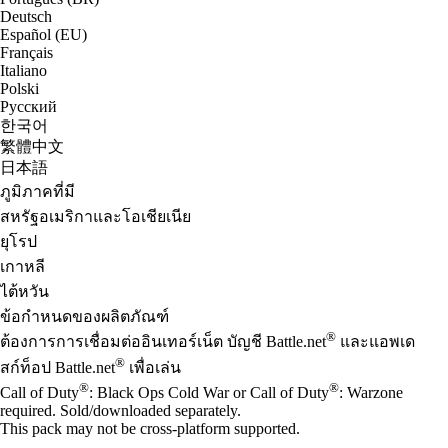
Deutsch
Español (EU)
Français
Italiano
Polski
Русский
한국어
繁體中文
日本語
ภูมิภาคที่มี
สหรัฐอเมริกาและโอเชียเนีย
ยุโรป
เกาหลี
ไต้หวัน
ข้อกำหนดของผลิตภัณฑ์
®
ต้องการการเชื่อมต่ออินเทอร์เน็ต บัญชี Battle.net
และแอพเด
®
สก์ท็อป Battle.net
เพื่อเล่น
®
®
Call of Duty
: Black Ops Cold War or Call of Duty
: Warzone
required. Sold/downloaded separately.
This pack may not be cross-platform supported.