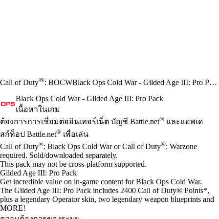
®
Call of Duty
: BOCW
Black Ops Cold War - Gilded Age III: Pro Pack
Black Ops Cold War - Gilded Age III: Pro Pack
เนื้อหาในเกม
Available actions
®
ราคา
ต้องการการเชื่อมต่ออินเทอร์เน็ต บัญชี Battle.net
และแอพเด
®
สก์ท็อป Battle.net
เพื่อเล่น
®
®
Call of Duty
: Black Ops Cold War or Call of Duty
: Warzone
required. Sold/downloaded separately.
This pack may not be cross-platform supported.
Gilded Age III: Pro Pack
Get incredible value on in-game content for Black Ops Cold War.
The Gilded Age III: Pro Pack includes 2400 Call of Duty® Points*,
plus a legendary Operator skin, two legendary weapon blueprints and
MORE!
ความต้องการของระบบ