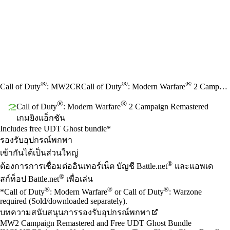
®
®
®
Call of Duty
: MW2CR
Call of Duty
: Modern Warfare
2 Campaign Remastered
®
®
Call of Duty
: Modern Warfare
2 Campaign Remastered
เกมยิงแอ็กชัน
Product Notification
Includes free UDT Ghost bundle*
Available actions
ราคา
รองรับอุปกรณ์พกพา
เข้ากันได้เป็นส่วนใหญ่
®
ต้องการการเชื่อมต่ออินเทอร์เน็ต บัญชี Battle.net
และแอพเด
®
สก์ท็อป Battle.net
เพื่อเล่น
®
®
®
*Call of Duty
: Modern Warfare
or Call of Duty
: Warzone
required (Sold/downloaded separately).
บทความสนับสนุนการรองรับอุปกรณ์พกพา
MW2 Campaign Remastered and Free UDT Ghost Bundle