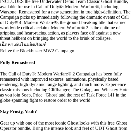
INCLUDES the free Underwater Demo Team Classic Ghost Bundle,
available for use in Call of Duty®: Modern Warfare®, including
Warzone. Remastered for a new generation in true high-definition. The
Campaign picks up immediately following the dramatic events of Call
of Duty® 4: Modern Warfare®, the ground-breaking title that earned
worldwide critical acclaim. Modern Warfare® 2 is the epitome of
gripping and heart-racing action, as players face off against a new
threat hellbent on bringing the world to the brink of collapse.
เนื้อหาเด่นในผลิตภัณฑ์
Relive the Blockbuster MW2 Campaign
Fully Remastered
The Call of Duty®: Modern Warfare® 2 Campaign has been fully
remastered with improved textures, animations, physically based
rendering, high-dynamic range lighting, and much more. Experience
classic missions including Cliffhanger, The Gulag, and Whiskey Hotel
as you join Soap, Price, 'Ghost' and the rest of Task Force 141 in the
globe-spanning fight to restore order to the world.
Stay Frosty, Yeah?
Gear up with one of the most iconic Ghost looks with this free Ghost
Operator bundle. Bring the intense look and feel of UDT Ghost from