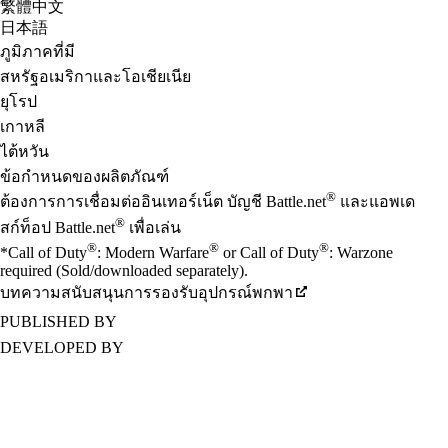
繁體中文
日本語
ภูมิภาคที่มี
สหรัฐอเมริกาและโอเชียเนีย
ยุโรป
เกาหลี
ไต้หวัน
ข้อกำหนดของผลิตภัณฑ์
®
ต้องการการเชื่อมต่ออินเทอร์เน็ต บัญชี Battle.net
และแอพเด
®
สก์ท็อป Battle.net
เพื่อเล่น
®
®
®
*Call of Duty
: Modern Warfare
or Call of Duty
: Warzone
required (Sold/downloaded separately).
บทความสนับสนุนการรองรับอุปกรณ์พกพา
PUBLISHED BY
DEVELOPED BY