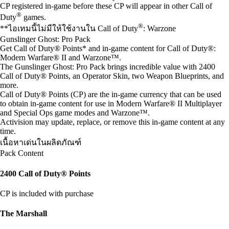
CP registered in-game before these CP will appear in other Call of
®
Duty
games.
®
**ไอเทมนี้ไม่มีให้ใช้งานใน Call of Duty
: Warzone
Gunslinger Ghost: Pro Pack
Get Call of Duty® Points* and in-game content for Call of Duty®:
Modern Warfare® II and Warzone™.
The Gunslinger Ghost: Pro Pack brings incredible value with 2400
Call of Duty® Points, an Operator Skin, two Weapon Blueprints, and
more.
Call of Duty® Points (CP) are the in-game currency that can be used
to obtain in-game content for use in Modern Warfare® II Multiplayer
and Special Ops game modes and Warzone™.
Activision may update, replace, or remove this in-game content at any
time.
เนื้อหาเด่นในผลิตภัณฑ์
Pack Content
2400 Call of Duty® Points
CP is included with purchase
The Marshall