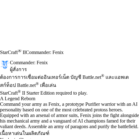
®
StarCraft
II
Commander: Fenix
Commander: Fenix
ผู้สั่งการ
Available actions
®
ราคา
ต้องการการเชื่อมต่ออินเทอร์เน็ต บัญชี Battle.net
และแอพเด
®
สก์ท็อป Battle.net
เพื่อเล่น
®
StarCraft
II Starter Edition required to play.
A Legend Reborn
Command your army as Fenix, a prototype Purifier warrior with an AI
personality based on one of the most celebrated protoss heroes.
Equipped with an arsenal of armor suits, Fenix joins the fight alongside
his mechanical army and a vanguard of AI champions famed for their
valiant deeds. Assemble an army of paragons and purify the battlefield.
เนื้อหาเด่นในผลิตภัณฑ์