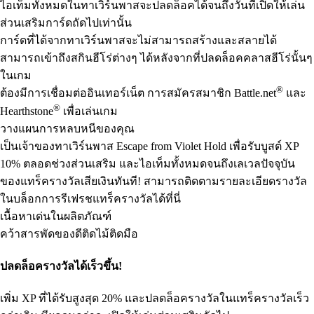
ไอเท็มทั้งหมดในทาเวิร์นพาสจะปลดล็อคได้จนถึงวันที่เปิดให้เล่น
ส่วนเสริมการ์ดถัดไปเท่านั้น
การ์ดที่ได้จากทาเวิร์นพาสจะไม่สามารถสร้างและสลายได้
สามารถเข้าถึงสกินฮีโร่ต่างๆ ได้หลังจากที่ปลดล็อคคลาสฮีโร่นั้นๆ
ในเกม
®
ต้องมีการเชื่อมต่ออินเทอร์เน็ต การสมัครสมาชิก Battle.net
และ
®
Hearthstone
เพื่อเล่นเกม
วางแผนการหลบหนีของคุณ
เป็นเจ้าของทาเวิร์นพาส Escape from Violet Hold เพื่อรับบูสต์ XP
10% ตลอดช่วงส่วนเสริม และไอเท็มทั้งหมดจนถึงเลเวลปัจจุบัน
ของแทร็ครางวัลเสียเงินทันที! สามารถติดตามรายละเอียดรางวัล
ในบล็อกการรีเฟรชแทร็ครางวัล
ได้ที่นี่
เนื้อหาเด่นในผลิตภัณฑ์
คว้าสารพัดของดีติดไม้ติดมือ
ปลดล็อครางวัลได้เร็วขึ้น!
เพิ่ม XP ที่ได้รับสูงสุด 20% และปลดล็อครางวัลในแทร็ครางวัลเร็ว