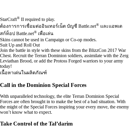
Available actions
®
StarCraft
II required to play.
®
ต้องการการเชื่อมต่ออินเทอร์เน็ต บัญชี Battle.net
และแอพเด
®
สก์ท็อป Battle.net
เพื่อเล่น
Skins cannot be used in Campaign or Co-op modes.
Suit Up and Roll Out
Join the battle in style with these skins from the BlizzCon 2017 War
Chest. Recruit the Terran Dominion soldiers, assimilate with the Zerg
Leviathan Brood, or add the Protoss Forged warriors to your army
today!
เนื้อหาเด่นในผลิตภัณฑ์
Call in the Dominion Special Forces
With unparalleled technology, the elite Terran Dominion Special
Forces are often brought in to make the best of a bad situation. With
the might of the Special Forces inspiring your every move, the enemy
won’t know what to expect.
Take Control of the Tal’darim