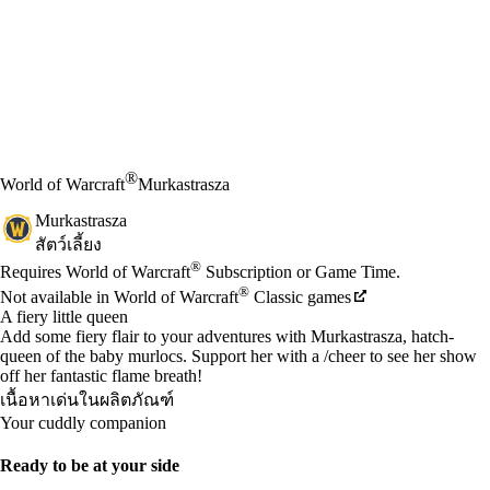
®
World of Warcraft
Murkastrasza
Murkastrasza
สัตว์เลี้ยง
Available actions
®
ราคา
Requires World of Warcraft
Subscription or Game Time.
®
Not available in World of Warcraft
Classic games
A fiery little queen
Add some fiery flair to your adventures with Murkastrasza, hatch-
queen of the baby murlocs. Support her with a /cheer to see her show
off her fantastic flame breath!
เนื้อหาเด่นในผลิตภัณฑ์
Your cuddly companion
Ready to be at your side