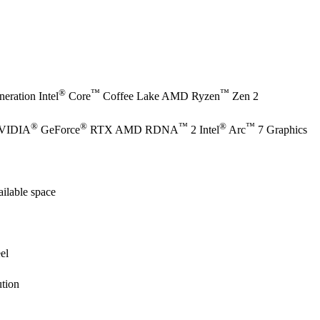
®
™
™
eration Intel
Core
Coffee Lake AMD Ryzen
Zen 2
®
®
™
®
™
NVIDIA
GeForce
RTX AMD RDNA
2 Intel
Arc
7 Graphics
ilable space
el
tion