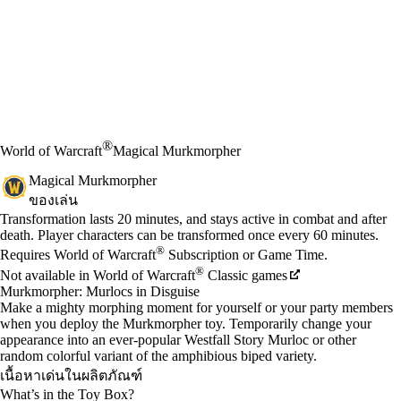
®
World of Warcraft
Magical Murkmorpher
Magical Murkmorpher
ของเล่น
Available actions
Transformation lasts 20 minutes, and stays active in combat and after
ราคา
death. Player characters can be transformed once every 60 minutes.
®
Requires World of Warcraft
Subscription or Game Time.
®
Not available in World of Warcraft
Classic games
Murkmorpher: Murlocs in Disguise
Make a mighty morphing moment for yourself or your party members
when you deploy the Murkmorpher toy. Temporarily change your
appearance into an ever-popular Westfall Story Murloc or other
random colorful variant of the amphibious biped variety.
เนื้อหาเด่นในผลิตภัณฑ์
What’s in the Toy Box?