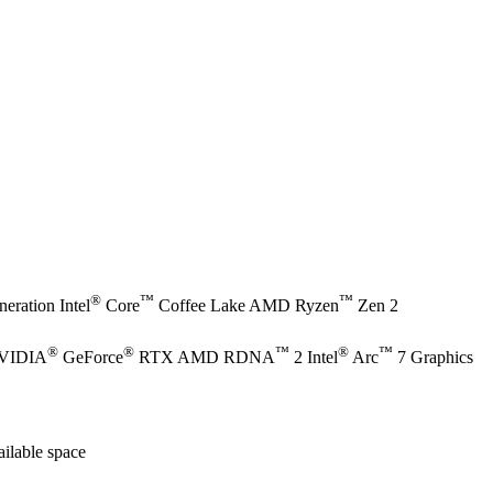
®
™
™
eration Intel
Core
Coffee Lake AMD Ryzen
Zen 2
®
®
™
®
™
NVIDIA
GeForce
RTX AMD RDNA
2 Intel
Arc
7 Graphics
ilable space