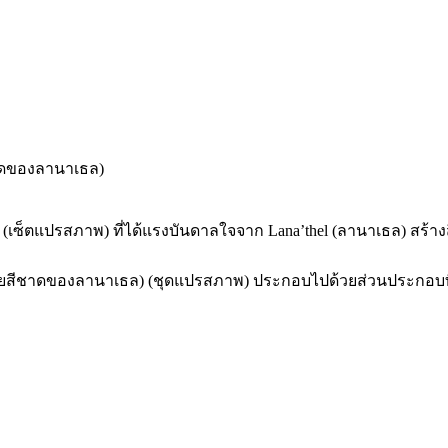
ีชาดของลานาเธล)
(เซ็ตแปรสภาพ) ที่ได้แรงบันดาลใจจาก Lana’thel (ลานาเธล) สร้างส
แต่งกายสีชาดของลานาเธล) (ชุดแปรสภาพ) ประกอบไปด้วยส่วนประกอ