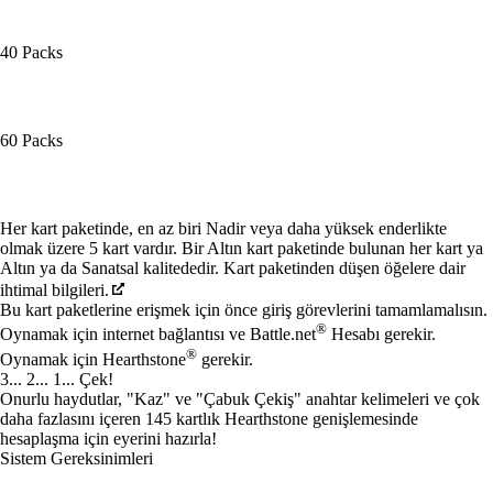
40 Packs
60 Packs
Mevcut eylemler
Her kart paketinde, en az biri Nadir veya daha yüksek enderlikte
olmak üzere 5 kart vardır. Bir Altın kart paketinde bulunan her kart ya
Altın ya da Sanatsal kalitededir. Kart paketinden düşen öğelere dair
ihtimal bilgileri.
Bu kart paketlerine erişmek için önce giriş görevlerini tamamlamalısın.
®
Oynamak için internet bağlantısı ve Battle.net
Hesabı gerekir.
®
Oynamak için Hearthstone
gerekir.
3... 2... 1... Çek!
Onurlu haydutlar, "Kaz" ve "Çabuk Çekiş" anahtar kelimeleri ve çok
daha fazlasını içeren 145 kartlık Hearthstone genişlemesinde
hesaplaşma için eyerini hazırla!
Sistem Gereksinimleri