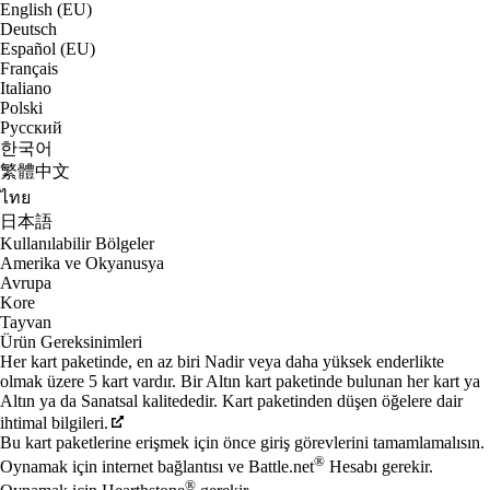
English (EU)
Deutsch
Español (EU)
Français
Italiano
Polski
Русский
한국어
繁體中文
ไทย
日本語
Kullanılabilir Bölgeler
Amerika ve Okyanusya
Avrupa
Kore
Tayvan
Ürün Gereksinimleri
Her kart paketinde, en az biri Nadir veya daha yüksek enderlikte
olmak üzere 5 kart vardır. Bir Altın kart paketinde bulunan her kart ya
Altın ya da Sanatsal kalitededir. Kart paketinden düşen öğelere dair
ihtimal bilgileri.
Bu kart paketlerine erişmek için önce giriş görevlerini tamamlamalısın.
®
Oynamak için internet bağlantısı ve Battle.net
Hesabı gerekir.
®