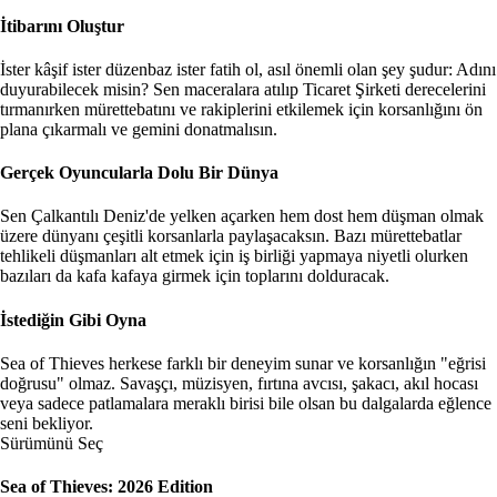
İtibarını Oluştur
İster kâşif ister düzenbaz ister fatih ol, asıl önemli olan şey şudur: Adını
duyurabilecek misin? Sen maceralara atılıp Ticaret Şirketi derecelerini
tırmanırken mürettebatını ve rakiplerini etkilemek için korsanlığını ön
plana çıkarmalı ve gemini donatmalısın.
Gerçek Oyuncularla Dolu Bir Dünya
Sen Çalkantılı Deniz'de yelken açarken hem dost hem düşman olmak
üzere dünyanı çeşitli korsanlarla paylaşacaksın. Bazı mürettebatlar
tehlikeli düşmanları alt etmek için iş birliği yapmaya niyetli olurken
bazıları da kafa kafaya girmek için toplarını dolduracak.
İstediğin Gibi Oyna
Sea of Thieves herkese farklı bir deneyim sunar ve korsanlığın "eğrisi
doğrusu" olmaz. Savaşçı, müzisyen, fırtına avcısı, şakacı, akıl hocası
veya sadece patlamalara meraklı birisi bile olsan bu dalgalarda eğlence
seni bekliyor.
Sürümünü Seç
Sea of Thieves: 2026 Edition