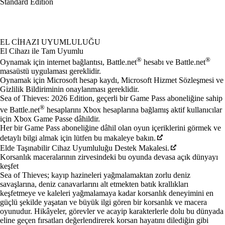
Standard Edition
Mevcut eylemler
EL CIHAZI UYUMLULUĞU
El Cihazı ile Tam Uyumlu
®
®
Oynamak için internet bağlantısı, Battle.net
hesabı ve Battle.net
masaüstü uygulaması gereklidir.
Oynamak için Microsoft hesap kaydı, Microsoft Hizmet Sözleşmesi ve
Gizlilik Bildiriminin onaylanması gereklidir.
Sea of Thieves: 2026 Edition, geçerli bir Game Pass aboneliğine sahip
®
ve Battle.net
hesaplarını Xbox hesaplarına bağlamış aktif kullanıcılar
için Xbox Game Passe dâhildir.
Her bir Game Pass aboneliğine dâhil olan oyun içeriklerini görmek ve
detaylı bilgi almak için lütfen bu makaleye bakın.
Elde Taşınabilir Cihaz Uyumluluğu Destek Makalesi.
Korsanlık maceralarının zirvesindeki bu oyunda devasa açık dünyayı
keşfet
Sea of Thieves; kayıp hazineleri yağmalamaktan zorlu deniz
savaşlarına, deniz canavarlarını alt etmekten batık krallıkları
keşfetmeye ve kaleleri yağmalamaya kadar korsanlık deneyimini en
güçlü şekilde yaşatan ve büyük ilgi gören bir korsanlık ve macera
oyunudur. Hikâyeler, görevler ve acayip karakterlerle dolu bu dünyada
eline geçen fırsatları değerlendirerek korsan hayatını dilediğin gibi