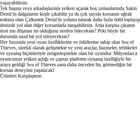
yaşayabilirsin.
Tek başına veya arkadaşlarınla yelken açarak boş zamanlarında Sakin
Deniz'in dalgalarını keşfe çıkabilir ya da çok sayıda korsanın uğrak
noktası olan Çalkantılı Deniz'in yolunu tutarak daha fazla ödül toplayıp
denizde yol alan diğer korsanlarla tanışabilirsin. Ama karşına çıkanın
dost mu düşman mı olduğunu nerden bileceksin? Peki böyle bir
durumda nasıl bir yol izleyeceksin?
Her Sezonda yeni oyun özelliklerine ve ödüllerine sahip olan Sea of
Thieves, sürekli olarak gelişmekte ve yeni araçlar, hazineler, tehlikeler
ve oynanış biçimleriyle zenginleşmekte olan bir oyundur. Milyonlarca
oyuncunun yelken açtığı ve çapraz platform oynanış özelliğiyle bir
araya geldiği Sea of Thieves sana daha önceden hiç görmediğin bir
korsan deneyimi yaşatacak!
Ürünleri Karşılaştırın