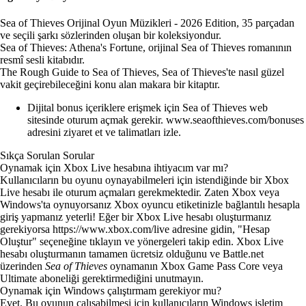
Sea of Thieves Orijinal Oyun Müzikleri - 2026 Edition, 35 parçadan
ve seçili şarkı sözlerinden oluşan bir koleksiyondur.
Sea of Thieves: Athena's Fortune, orijinal Sea of Thieves romanının
resmî sesli kitabıdır.
The Rough Guide to Sea of Thieves, Sea of Thieves'te nasıl güzel
vakit geçirebileceğini konu alan makara bir kitaptır.
Dijital bonus içeriklere erişmek için Sea of Thieves web
sitesinde oturum açmak gerekir.
www.seaofthieves.com/bonuses
adresini ziyaret et ve talimatları izle.
Sıkça Sorulan Sorular
Oynamak için Xbox Live hesabına ihtiyacım var mı?
Kullanıcıların bu oyunu oynayabilmeleri için istendiğinde bir Xbox
Live hesabı ile oturum açmaları gerekmektedir. Zaten Xbox veya
Windows'ta oynuyorsanız Xbox oyuncu etiketinizle bağlantılı hesapla
giriş yapmanız yeterli! Eğer bir Xbox Live hesabı oluşturmanız
gerekiyorsa
https://www.xbox.com/live
adresine gidin, "Hesap
Oluştur" seçeneğine tıklayın ve yönergeleri takip edin. Xbox Live
hesabı oluşturmanın tamamen ücretsiz olduğunu ve Battle.net
üzerinden
Sea of Thieves
oynamanın Xbox Game Pass Core veya
Ultimate aboneliği gerektirmediğini unutmayın.
Oynamak için Windows çalıştırmam gerekiyor mu?
Evet. Bu oyunun çalışabilmesi için kullanıcıların Windows işletim