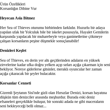
Ürün Özellikleri
Korsanlığın Dibine Vur
Heyecan Asla Bitmez
Her Sea of Thieves oturumu birbirinden farklıdır. Huzurlu bir adaya
yapılan ufak bir Yolculuk bile bir iskelet pususuyla, Hayalet Gemilerin
karşısında yapılacak bir muharebeyle veya ganimetlerine çökmeye
çalışan korsanların peşine düşmekle sonuçlanabilir!
Denizleri Keşfet
Sea of Thieves, en derin yer altı geçitlerinden adaların en yüksek
zirvelerine kadar ufka doğru yelken açıp sırları açığa çıkarman için seni
bekliyor. Nereye giderlerse gitsinler, meraklı oyuncular her zaman
açığa çıkaracak bir şeyler bulacaktır.
Korsanlar Cenneti
Gizemli Şeytanın Sisi'nde gizli olan Hırsızlar Denizi, korsan hayatına
düşkün tüm denizciler arasında meşhurdur. Burada eski deniz
efsaneleri gerçeklikle buluşur, bir sonraki adada ne gibi maceraların
seni bekleyeceği belli olmaz...