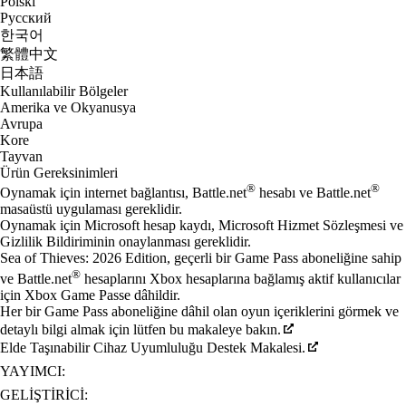
Polski
Русский
한국어
繁體中文
日本語
Kullanılabilir Bölgeler
Amerika ve Okyanusya
Avrupa
Kore
Tayvan
Ürün Gereksinimleri
®
®
Oynamak için internet bağlantısı, Battle.net
hesabı ve Battle.net
masaüstü uygulaması gereklidir.
Oynamak için Microsoft hesap kaydı, Microsoft Hizmet Sözleşmesi ve
Gizlilik Bildiriminin onaylanması gereklidir.
Sea of Thieves: 2026 Edition, geçerli bir Game Pass aboneliğine sahip
®
ve Battle.net
hesaplarını Xbox hesaplarına bağlamış aktif kullanıcılar
için Xbox Game Passe dâhildir.
Her bir Game Pass aboneliğine dâhil olan oyun içeriklerini görmek ve
detaylı bilgi almak için lütfen bu makaleye bakın.
Elde Taşınabilir Cihaz Uyumluluğu Destek Makalesi.
YAYIMCI:
GELIŞTIRICI: