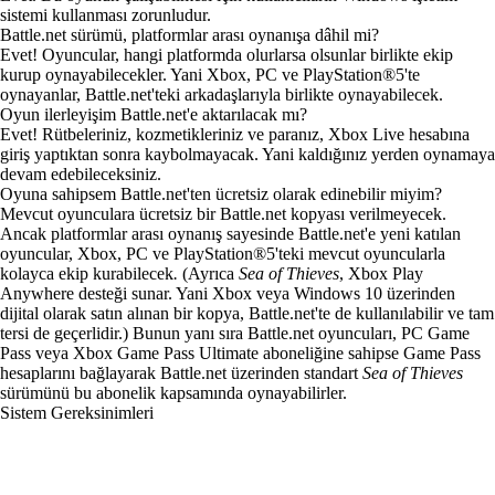
sistemi kullanması zorunludur.
Battle.net sürümü, platformlar arası oynanışa dâhil mi?
Evet! Oyuncular, hangi platformda olurlarsa olsunlar birlikte ekip
kurup oynayabilecekler. Yani Xbox, PC ve PlayStation®5'te
oynayanlar, Battle.net'teki arkadaşlarıyla birlikte oynayabilecek.
Oyun ilerleyişim Battle.net'e aktarılacak mı?
Evet! Rütbeleriniz, kozmetikleriniz ve paranız, Xbox Live hesabına
giriş yaptıktan sonra kaybolmayacak. Yani kaldığınız yerden oynamaya
devam edebileceksiniz.
Oyuna sahipsem Battle.net'ten ücretsiz olarak edinebilir miyim?
Mevcut oyunculara ücretsiz bir Battle.net kopyası verilmeyecek.
Ancak platformlar arası oynanış sayesinde Battle.net'e yeni katılan
oyuncular, Xbox, PC ve PlayStation®5'teki mevcut oyuncularla
kolayca ekip kurabilecek
.
(Ayrıca
Sea of Thieves
, Xbox Play
Anywhere desteği sunar. Yani Xbox veya Windows 10 üzerinden
dijital olarak satın alınan bir kopya, Battle.net'te de kullanılabilir ve tam
tersi de geçerlidir.) Bunun yanı sıra Battle.net oyuncuları, PC Game
Pass veya Xbox Game Pass Ultimate aboneliğine sahipse Game Pass
hesaplarını bağlayarak Battle.net üzerinden standart
Sea of Thieves
sürümünü bu abonelik kapsamında oynayabilirler.
Sistem Gereksinimleri