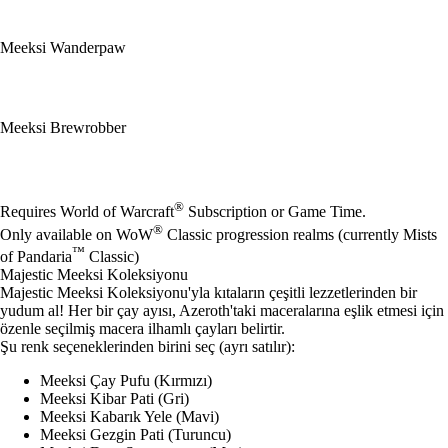
Meeksi Wanderpaw
Meeksi Brewrobber
Mevcut eylemler
®
Requires World of Warcraft
Subscription or Game Time.
®
Only available on WoW
Classic progression realms (currently Mists
™
of Pandaria
Classic)
Majestic Meeksi Koleksiyonu
Majestic Meeksi Koleksiyonu'yla kıtaların çeşitli lezzetlerinden bir
yudum al! Her bir çay ayısı, Azeroth'taki maceralarına eşlik etmesi için
özenle seçilmiş macera ilhamlı çayları belirtir.
Şu renk seçeneklerinden birini seç (ayrı satılır):
Meeksi Çay Pufu (Kırmızı)
Meeksi Kibar Pati (Gri)
Meeksi Kabarık Yele (Mavi)
Meeksi Gezgin Pati (Turuncu)