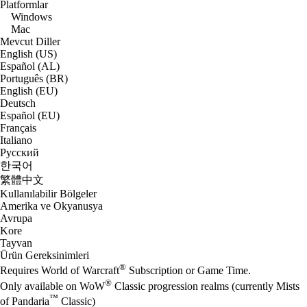
Platformlar
Windows
Mac
Mevcut Diller
English (US)
Español (AL)
Português (BR)
English (EU)
Deutsch
Español (EU)
Français
Italiano
Русский
한국어
繁體中文
Kullanılabilir Bölgeler
Amerika ve Okyanusya
Avrupa
Kore
Tayvan
Ürün Gereksinimleri
®
Requires World of Warcraft
Subscription or Game Time.
®
Only available on WoW
Classic progression realms (currently Mists
™
of Pandaria
Classic)