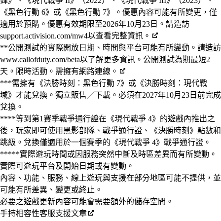
鋒》、《現代戰爭 II》（2022）、《現代戰爭 III》（2023）、
《黑色行動 6》或《黑色行動 7》。優惠內容可能有所變更，僅
適用於預購。優惠有效期限至2026年10月23日。請造訪
support.activision.com/mw4以查看完整資訊。
**公開測試的實際開放日期、時間與平台可能有所變動。請造訪
www.callofduty.com/beta以了解更多資訊。公開測試為期最短2
天。限時活動。需擁有網路連線。
***需擁有《決勝時刻：黑色行動 7》或《決勝時刻：現代戰
域》才能兌換。獨立販售／下載。必須在2027年10月23日前完成
兌換。
****等到第1賽季戰爭通行證在《現代戰爭 4》的遊戲內推出之
後，玩家即可使用黑影部隊、戰爭通行證、《決勝時刻》點數和
跳級。兌換僅適用於一個賽季的《現代戰爭 4》戰爭通行證。
*****實際遊玩時間或因服務突然中斷及時區差異而有所變動。
實際可遊玩平台及開始日期或有變動。
內容、功能、服務、線上遊玩與支援在部分地區可能不提供，並
可能有所差異、變更或終止。
必要之遊戲更新內容可能會需要額外的儲存空間。
手持相容性客服支援文章