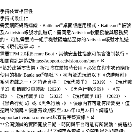
Available actions
手持裝置相容性
手持式最佳化
®
®
需要網際網路連線、Battle.net
桌面版應用程式、Battle.net
帳號
及Activision帳號才能遊玩。需同意Activision軟體授權與服務契
約。 可能需要將一組手機號碼連結至你的Activision帳號才能遊
玩《現代戰爭 4》。
需要TPM 2.0和Secure Boot，其他安全性措施可能會強制執行。
相關資訊請造訪https://support.activision.com/tpm。
*基於建議零售價，折扣將在結帳時套用。必須在與本次預購所
®
使用的相同Battle.net
帳號下，擁有並遊玩過以下《決勝時刻》
系列遊戲之一，才符合資格：《現代戰爭》（2019）、《現代戰
爭2》劇情戰役重製版（2020）、《黑色行動冷戰》、《先
鋒》、《現代戰爭 II》（2022）、《現代戰爭 III》（2023）、
《黑色行動 6》或《黑色行動 7》。優惠內容可能有所變更，僅
適用於預購。優惠有效期限至2026年10月23日。請造訪
support.activision.com/mw4以查看完整資訊。
**公開測試的實際開放日期、時間與平台可能有所變動。請造訪
www.callofduty.com/beta以了解更多資訊。公開測試為期最短2