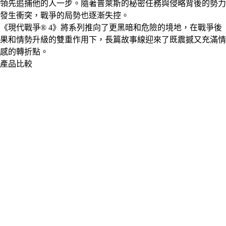
領先追捕他的人一步。隨著普萊斯的秘密任務與侵略背後的勢力
發生衝突，戰爭的局勢也逐漸失控。
《現代戰爭® 4》將系列推向了更黑暗和危險的境地，在戰爭後
果和情勢升級的雙重作用下，長篇故事線迎來了既震撼又充滿情
感的轉折點。
產品比較