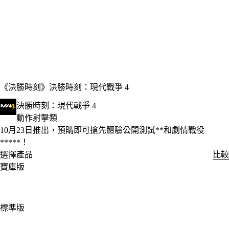
《決勝時刻》
決勝時刻：現代戰爭 4
決勝時刻：現代戰爭 4
動作射擊類
Product Notification
10月23日推出，預購即可搶先體驗公開測試**和劇情戰役
*****！
選擇產品
比較
寶庫版
標準版