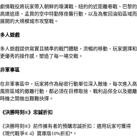
劇情戰役將玩家帶入朝鮮的壕溝戰、紐約的近距離巷戰、巴黎的
高速追逐、孟買的空中特勤隊夜襲行動，以及為奪回淪陷區域而
展開的大規模城市攻堅戰。
多人遊戲
多人遊戲提供寫實且精準的戰鬥體驗，流暢的移動、玩家選擇和
更優秀的操作感，塑造了每一場交戰。
非軍事區
在非軍事區中，玩家將作為秘密行動單位深入敵後，每次進入高
風險區域的撤離行動，都必須在目標取捨、戰利品保全以及撤離
時機之間做出艱難抉擇。
《決勝時刻®》忠誠折扣
《決勝時刻®》前作擁有者的預購忠誠折扣：適用玩家可獲得
《現代戰爭® 4》寶庫版10%折扣*。