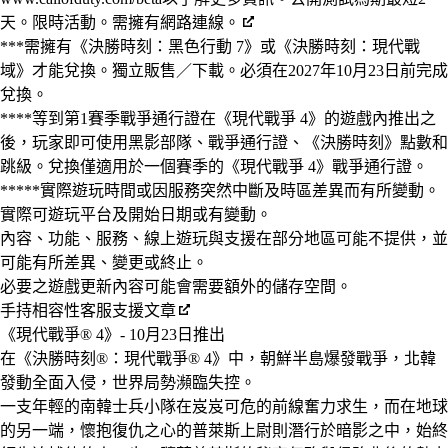
天。限時活動。需擁有網路連線。
***需擁有《決勝時刻：黑色行動 7》或《決勝時刻：現代戰
域》才能兌換。獨立販售／下載。必須在2027年10月23日前完成
兌換。
****等到第1賽季戰爭通行證在《現代戰爭 4》的遊戲內推出之
後，玩家即可使用黑影部隊、戰爭通行證、《決勝時刻》點數和
跳級。兌換僅適用於一個賽季的《現代戰爭 4》戰爭通行證。
*****實際遊玩時間或因服務突然中斷及時區差異而有所變動。
實際可遊玩平台及開始日期或有變動。
內容、功能、服務、線上遊玩與支援在部分地區可能不提供，並
可能有所差異、變更或終止。
必要之遊戲更新內容可能會需要額外的儲存空間。
手持相容性客服支援文章
《現代戰爭® 4》- 10月23日推出
在《決勝時刻®：現代戰爭® 4》中，朝鮮半島爆發戰爭，北韓
發動全面入侵，世界局勢瀕臨失控。
一支年輕的南韓士兵小隊在岌岌可危的前線奮力求生，而在地球
的另一端，懷抱復仇之心的普萊斯上尉則潛行於暗影之中，始終