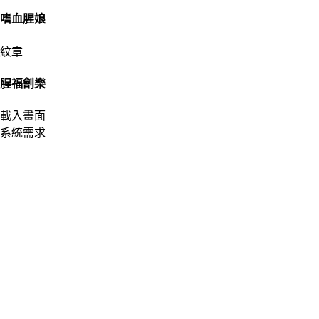
嗜血腥娘
紋章
腥福劊樂
載入畫面
系統需求