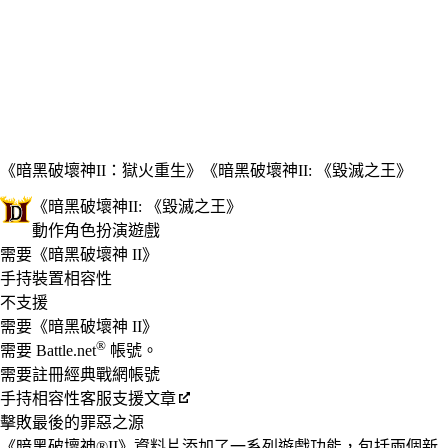
《暗黑破壞神II：獄火重生》
《暗黑破壞神II: 《毀滅之王》
《暗黑破壞神II: 《毀滅之王》
動作角色扮演遊戲
Product Notification
需要《暗黑破壞神 II》
Available actions
價格
手持裝置相容性
不支援
需要《暗黑破壞神 II》
®
需要 Battle.net
帳號。
需要註冊經典戰網帳號
手持相容性客服支援文章
擊敗最後的罪惡之源
《暗黑破壞神®II》資料片添加了一系列遊戲功能，包括兩個新