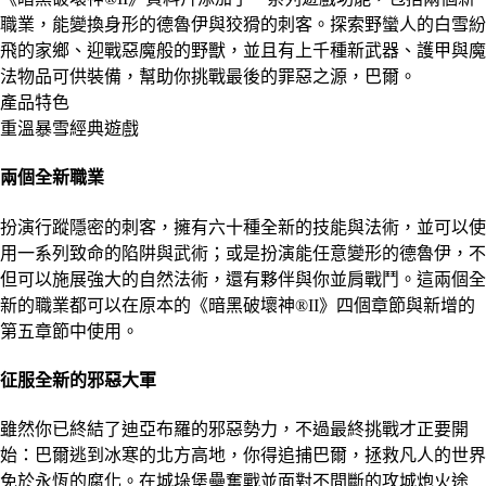
職業，能變換身形的德魯伊與狡猾的刺客。探索野蠻人的白雪紛
飛的家鄉、迎戰惡魔般的野獸，並且有上千種新武器、護甲與魔
法物品可供裝備，幫助你挑戰最後的罪惡之源，巴爾。
產品特色
重溫暴雪經典遊戲
兩個全新職業
扮演行蹤隱密的刺客，擁有六十種全新的技能與法術，並可以使
用一系列致命的陷阱與武術；或是扮演能任意變形的德魯伊，不
但可以施展強大的自然法術，還有夥伴與你並肩戰鬥。這兩個全
新的職業都可以在原本的《暗黑破壞神®II》四個章節與新增的
第五章節中使用。
征服全新的邪惡大軍
雖然你已終結了迪亞布羅的邪惡勢力，不過最終挑戰才正要開
始：巴爾逃到冰寒的北方高地，你得追捕巴爾，拯救凡人的世界
免於永恆的腐化。在城垛堡壘奮戰並面對不間斷的攻城炮火途