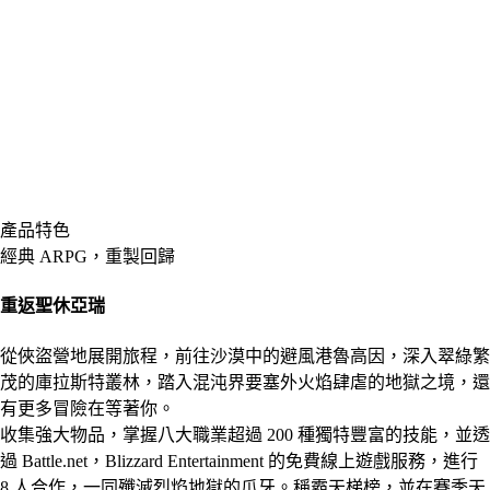
產品特色
經典 ARPG，重製回歸
重返聖休亞瑞
從俠盜營地展開旅程，前往沙漠中的避風港魯高因，深入翠綠繁
茂的庫拉斯特叢林，踏入混沌界要塞外火焰肆虐的地獄之境，還
有更多冒險在等著你。
收集強大物品，掌握八大職業超過 200 種獨特豐富的技能，並透
過 Battle.net，Blizzard Entertainment 的免費線上遊戲服務，進行
8 人合作，一同殲滅烈焰地獄的爪牙。稱霸天梯榜，並在賽季天