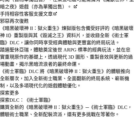
暗之夜》遊戲（亦為單獨出售）。
手持相容性客服支援文章
邪惡再次復甦
《暗黑破壞神 II：獄火重生》煉獄版包含備受好評的《暗黑破壞
神 II》重製版與其《毀滅之王》資料片，並收錄全新《術士軍
臨》DLC，讓你同時享受經典體驗與更豐富的終局玩法。
踏遍聖休亞瑞，體驗奠定後世 ARPG 標準的經典玩法，並在忠
實重現原作的基礎上，透過現代 3D 圖形、重製音效與更新的過
場動畫，揭示黑暗流浪者的最終命運。
《術士軍臨》DLC 將《暗黑破壞神 II：獄火重生》的體驗推向
全新層次，加入全新術士職業、全面翻新的終局系統、嶄新機
制，以及多項現代化的遊戲體驗優化。
探索更多
探索DLC：《術士軍臨》
購買全新的《暗黑破壞神 II：獄火重生》─《術士軍臨》DLC，
體驗術士職業、全新配裝流派，還有更多挑戰在等著你。