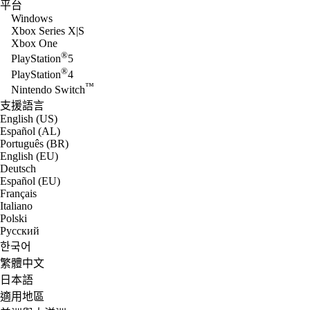
平台
Windows
Xbox Series X|S
Xbox One
®
PlayStation
5
®
PlayStation
4
™
Nintendo Switch
支援語言
English (US)
Español (AL)
Português (BR)
English (EU)
Deutsch
Español (EU)
Français
Italiano
Polski
Русский
한국어
繁體中文
日本語
適用地區