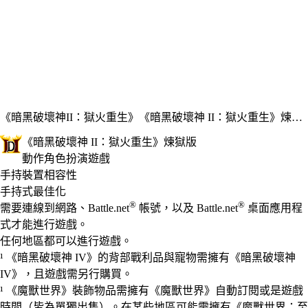
《暗黑破壞神II：獄火重生》
《暗黑破壞神 II：獄火重生》煉獄版
《暗黑破壞神 II：獄火重生》煉獄版
動作角色扮演遊戲
Available actions
價格
手持裝置相容性
手持式最佳化
®
®
需要連線到網路、Battle.net
帳號，以及 Battle.net
桌面應用程
式才能進行遊戲。
任何地區都可以進行遊戲。
¹ 《暗黑破壞神 IV》的背部戰利品與寵物需擁有《暗黑破壞神
IV》，且遊戲需另行購買。
¹ 《魔獸世界》裝飾物品需擁有《魔獸世界》自動訂閱或是遊戲
時間（皆為單獨出售）。在某些地區可能需擁有《魔獸世界：至