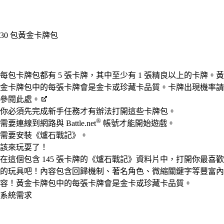
30 包黃金卡牌包
Available actions
每包卡牌包都有 5 張卡牌，其中至少有 1 張精良以上的卡牌。黃
金卡牌包中的每張卡牌會是金卡或珍藏卡品質。卡牌出現機率請
參閱此處。
你必須先完成新手任務才有辦法打開這些卡牌包。
®
需要連線到網路與 Battle.net
帳號才能開始遊戲。
需要安裝《爐石戰記》。
該來玩耍了！
在這個包含 145 張卡牌的《爐石戰記》資料片中，打開你最喜歡
的玩具吧！內容包含回歸機制、著名角色、微縮關鍵字等豐富內
容！黃金卡牌包中的每張卡牌會是金卡或珍藏卡品質。
系統需求