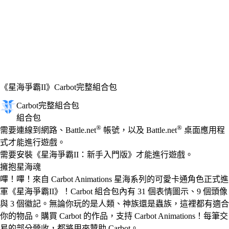
《星海爭霸II》
Carbot完整組合包
Carbot完整組合包
組合包
Available actions
®
®
價格
需要連線到網路、Battle.net
帳號，以及 Battle.net
桌面應用程
式才能進行遊戲。
需要安裝《星海爭霸II：新手入門版》才能進行遊戲。
擁抱星海魂
嗶！嗶！來自 Carbot Animations 星海系列的可愛卡通角色正式進
軍《星海爭霸II》！Carbot 組合包內有 31 個表情圖示、9 個頭像
與 3 個徽記。無論你玩的是人類、神族還是蟲族，這裡都有適合
你的物品。購買 Carbot 的作品，支持 Carbot Animations！每筆交
易的部分營收，都將用來贊助 Carbot。