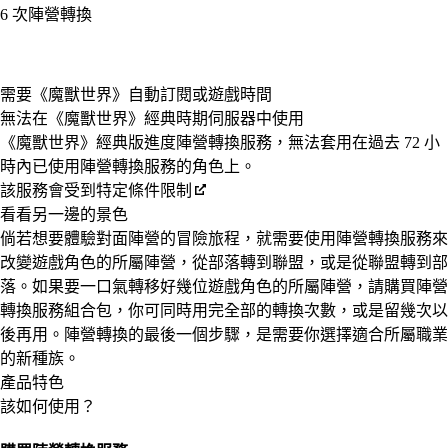
6 次陣營轉換
Available actions
需要《魔獸世界》自動訂閱或遊戲時間
無法在《魔獸世界》經典時期伺服器中使用
《魔獸世界》經典版進度陣營轉換服務，無法套用在過去 72 小
時內已使用陣營轉換服務的角色上。
該服務會受到特定條件限制
看看另一邊的景色
倘若想要體驗對面陣營的冒險旅程，就需要使用陣營轉換服務來
改變遊戲角色的所屬陣營，從部落轉到聯盟，或是從聯盟轉到部
落。如果要一口氣轉移好幾位遊戲角色的所屬陣營，請購買陣營
轉換服務組合包，你可同時用完全部的轉換次數，或是留幾次以
後再用。陣營轉換的最後一個步驟，是需要你選擇適合所屬職業
的新種族。
產品特色
該如何使用？