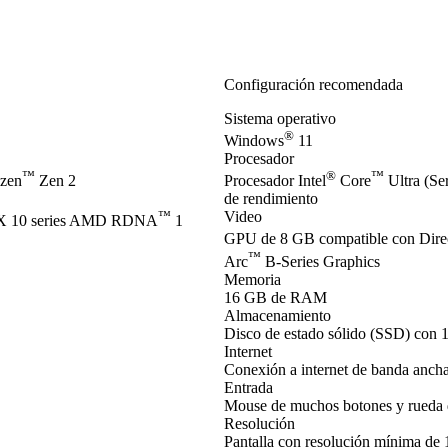
Configuración recomendada
Sistema operativo
®
Windows
11
Procesador
™
®
™
zen
Zen 2
Procesador Intel
Core
Ultra (Se
de rendimiento
™
Video
 10 series AMD RDNA
1
GPU de 8 GB compatible con Dir
™
Arc
B-Series Graphics
Memoria
16 GB de RAM
Almacenamiento
Disco de estado sólido (SSD) con 
Internet
Conexión a internet de banda anch
Entrada
Mouse de muchos botones y rueda 
Resolución
Pantalla con resolución mínima de