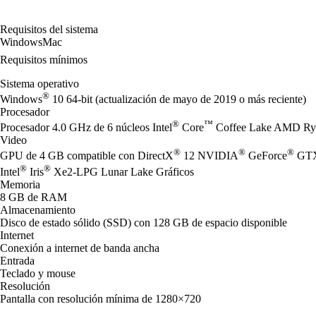
Requisitos del sistema
Windows
Mac
Requisitos mínimos
Sistema operativo
®
Windows
10 64-bit (actualización de mayo de 2019 o más reciente)
Procesador
®
™
Procesador 4.0 GHz de 6 núcleos Intel
Core
Coffee Lake AMD Ry
Video
®
®
®
GPU de 4 GB compatible con DirectX
12 NVIDIA
GeForce
GTX
®
®
Intel
Iris
Xe2-LPG Lunar Lake Gráficos
Memoria
8 GB de RAM
Almacenamiento
Disco de estado sólido (SSD) con 128 GB de espacio disponible
Internet
Conexión a internet de banda ancha
Entrada
Teclado y mouse
Resolución
Pantalla con resolución mínima de 1280×720