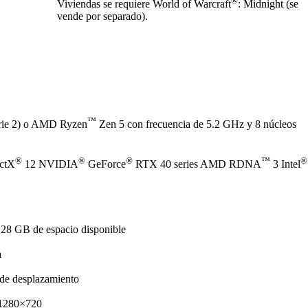
®
Viviendas se requiere World of Warcraft
: Midnight (se
vende por separado).
™
rie 2) o AMD Ryzen
Zen 5 con frecuencia de 5.2 GHz y 8 núcleos
®
®
®
™
®
ectX
12 NVIDIA
GeForce
RTX 40 series AMD RDNA
3 Intel
128 GB de espacio disponible
a
de desplazamiento
 1280×720