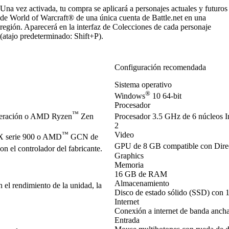
Una vez activada, tu compra se aplicará a personajes actuales y futuros
de World of Warcraft® de una única cuenta de Battle.net en una
región. Aparecerá en la interfaz de Colecciones de cada personaje
(atajo predeterminado: Shift+P).
Configuración recomendada
Sistema operativo
®
Windows
10 64-bit
Procesador
™
neración o AMD Ryzen
Zen
Procesador 3.5 GHz de 6 núcleos I
2
™
Video
 serie 900 o AMD
GCN de
GPU de 8 GB compatible con Dir
 el controlador del fabricante.
Graphics
Memoria
16 GB de RAM
Almacenamiento
el rendimiento de la unidad, la
Disco de estado sólido (SSD) con 
Internet
Conexión a internet de banda anch
Entrada