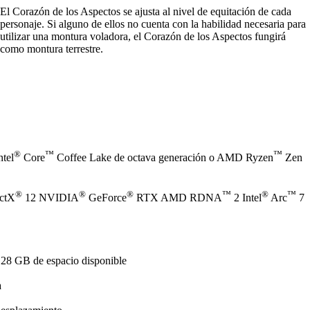
El Corazón de los Aspectos se ajusta al nivel de equitación de cada
personaje. Si alguno de ellos no cuenta con la habilidad necesaria para
utilizar una montura voladora, el Corazón de los Aspectos fungirá
como montura terrestre.
®
™
™
ntel
Core
Coffee Lake de octava generación o AMD Ryzen
Zen
®
®
®
™
®
™
ectX
12 NVIDIA
GeForce
RTX AMD RDNA
2 Intel
Arc
7
128 GB de espacio disponible
a