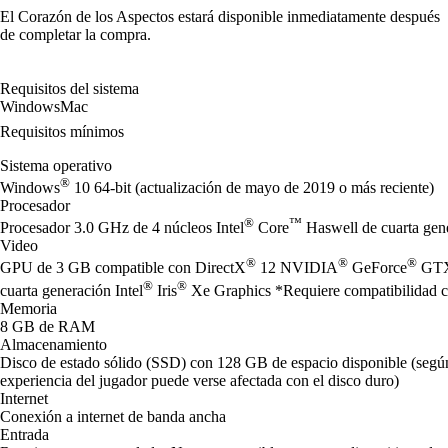
El Corazón de los Aspectos estará disponible inmediatamente después
de completar la compra.
Requisitos del sistema
Windows
Mac
Requisitos mínimos
Sistema operativo
®
Windows
10 64-bit (actualización de mayo de 2019 o más reciente)
Procesador
®
™
Procesador 3.0 GHz de 4 núcleos Intel
Core
Haswell de cuarta ge
Video
®
®
®
GPU de 3 GB compatible con DirectX
12 NVIDIA
GeForce
GTX
®
®
cuarta generación Intel
Iris
Xe Graphics *Requiere compatibilidad con
Memoria
8 GB de RAM
Almacenamiento
Disco de estado sólido (SSD) con 128 GB de espacio disponible (según 
experiencia del jugador puede verse afectada con el disco duro)
Internet
Conexión a internet de banda ancha
Entrada