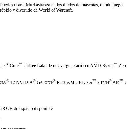
Puedes usar a Murkastrasza en los duelos de mascotas, el minijuego
rápido y divertido de World of Warcraft.
®
™
™
ntel
Core
Coffee Lake de octava generación o AMD Ryzen
Zen
®
®
®
™
®
™
ectX
12 NVIDIA
GeForce
RTX AMD RDNA
2 Intel
Arc
7
128 GB de espacio disponible
a