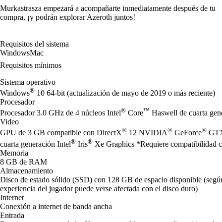
Murkastrasza empezará a acompañarte inmediatamente después de tu
compra, ¡y podrán explorar Azeroth juntos!
Requisitos del sistema
Windows
Mac
Requisitos mínimos
Sistema operativo
®
Windows
10 64-bit (actualización de mayo de 2019 o más reciente)
Procesador
®
™
Procesador 3.0 GHz de 4 núcleos Intel
Core
Haswell de cuarta ge
Video
®
®
®
GPU de 3 GB compatible con DirectX
12 NVIDIA
GeForce
GTX
®
®
cuarta generación Intel
Iris
Xe Graphics *Requiere compatibilidad con
Memoria
8 GB de RAM
Almacenamiento
Disco de estado sólido (SSD) con 128 GB de espacio disponible (según 
experiencia del jugador puede verse afectada con el disco duro)
Internet
Conexión a internet de banda ancha
Entrada