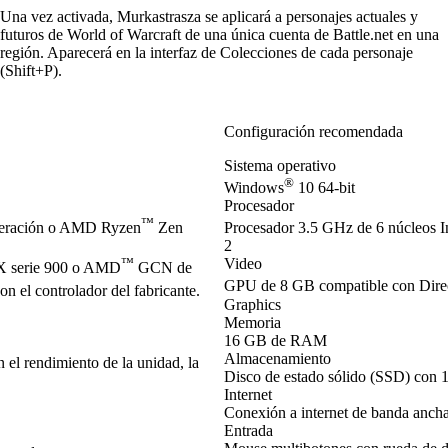
Una vez activada, Murkastrasza se aplicará a personajes actuales y
futuros de World of Warcraft de una única cuenta de Battle.net en una
región. Aparecerá en la interfaz de Colecciones de cada personaje
(Shift+P).
Configuración recomendada
Sistema operativo
®
Windows
10 64-bit
Procesador
™
neración o AMD Ryzen
Zen
Procesador 3.5 GHz de 6 núcleos I
2
™
Video
 serie 900 o AMD
GCN de
GPU de 8 GB compatible con Dir
 el controlador del fabricante.
Graphics
Memoria
16 GB de RAM
Almacenamiento
el rendimiento de la unidad, la
Disco de estado sólido (SSD) con 
Internet
Conexión a internet de banda anch
Entrada