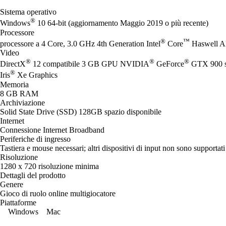
Sistema operativo
®
Windows
10 64-bit (aggiornamento Maggio 2019 o più recente)
Processore
®
™
processore a 4 Core, 3.0 GHz 4th Generation Intel
Core
Haswell 
Video
®
®
®
DirectX
12 compatibile 3 GB GPU NVIDIA
GeForce
GTX 900 s
®
Iris
Xe Graphics
Memoria
8 GB RAM
Archiviazione
Solid State Drive (SSD) 128GB spazio disponibile
Internet
Connessione Internet Broadband
Periferiche di ingresso
Tastiera e mouse necessari; altri dispositivi di input non sono supportati
Risoluzione
1280 x 720 risoluzione minima
Dettagli del prodotto
Genere
Gioco di ruolo online multigiocatore
Piattaforme
Windows
Mac