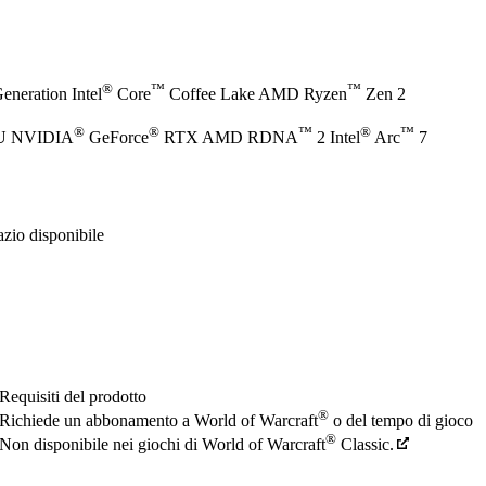
®
™
™
eneration Intel
Core
Coffee Lake AMD Ryzen
Zen 2
®
®
™
®
™
PU NVIDIA
GeForce
RTX AMD RDNA
2 Intel
Arc
7
zio disponibile
Requisiti del prodotto
®
Richiede un abbonamento a World of Warcraft
o del tempo di gioco
®
Non disponibile nei giochi di World of Warcraft
Classic.