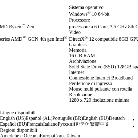
Sistema operativo
®
Windows
10 64-bit
Processore
™
AMD Ryzen
Zen
processore a 6 Core, 3.5 GHz 8th G
Video
™
®
®
eries AMD
GCN 4th gen Intel
DirectX
12 compatibile 8GB G
Graphics
Memoria
16 GB RAM
Archiviazione
Solid State Drive (SSD) 128GB spa
Internet
Connessione Internet Broadband
Periferiche di ingresso
Mouse multi pulsante con rotella
Risoluzione
1280 x 720 risoluzione minima
Lingue disponibili
English (US)
Español (AL)
Português (BR)
English (EU)
Deutsch
한국어
繁體中文
Español (EU)
Français
Italiano
Русский
Regioni disponibili
Americhe e Oceania
Europa
Corea
Taiwan