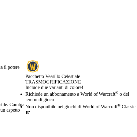
a il potere
Pacchetto Vessillo Celestiale
TRASMOGRIFICAZIONE
Product Notification
Include due varianti di colore!
Prezzo
Available actions
®
Richiede un abbonamento a World of Warcraft
o del
tempo di gioco
 stile. Cambia
®
Non disponibile nei giochi di World of Warcraft
Classic.
 un aspetto