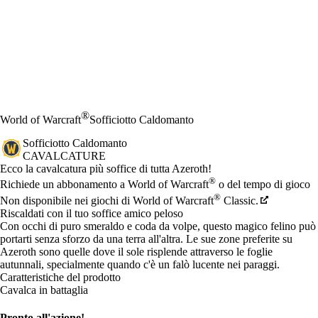
®
World of Warcraft
Sofficiotto Caldomanto
Sofficiotto Caldomanto
CAVALCATURE
Product Notification
Ecco la cavalcatura più soffice di tutta Azeroth!
Prezzo
Available actions
®
Richiede un abbonamento a World of Warcraft
o del tempo di gioco
®
Non disponibile nei giochi di World of Warcraft
Classic.
Riscaldati con il tuo soffice amico peloso
Con occhi di puro smeraldo e coda da volpe, questo magico felino può
portarti senza sforzo da una terra all'altra. Le sue zone preferite su
Azeroth sono quelle dove il sole risplende attraverso le foglie
autunnali, specialmente quando c'è un falò lucente nei paraggi.
Caratteristiche del prodotto
Cavalca in battaglia
Pronto all'azione!