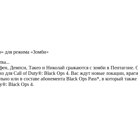
но» для режима «Зомби»
ва...
фен, Демпси, Такео и Николай сражаются с зомби в Пентагоне. 
для Call of Duty®: Black Ops 4. Вас ждут новые локации, враг
ьно или в составе абонемента Black Ops Pass*, в который также
®: Black Ops 4.