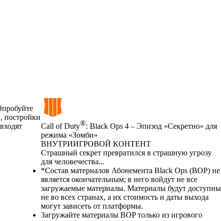
Опробуйте
и, постройки
®
 входят
Call of Duty
: Black Ops 4 – Эпизод «Секретно» для
режима «Зомби»
ВНУТРИИГРОВОЙ КОНТЕНТ
Product Notification
Страшный секрет превратился в страшную угрозу
для человечества...
Цена
Available actions
*Состав материалов Абонемента Black Ops (BOP) не
является окончательным; в него войдут не все
загружаемые материалы. Материалы будут доступны
не во всех странах, а их стоимость и даты выхода
могут зависеть от платформы.
Загружайте материалы BOP только из игрового