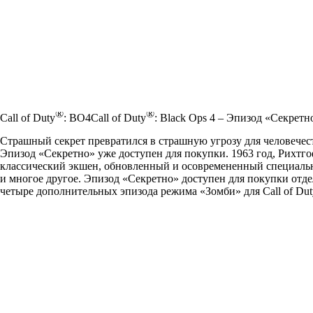
®
®
Call of Duty
: BO4
Call of Duty
: Black Ops 4 – Эпизод «Секрет
Страшный секрет превратился в страшную угрозу для человечест
Эпизод «Секретно» уже доступен для покупки. 1963 год, Рихтго
классический экшен, обновленный и осовремененный специально 
и многое другое. Эпизод «Секретно» доступен для покупки отдел
четыре дополнительных эпизода режима «Зомби» для Call of Duty