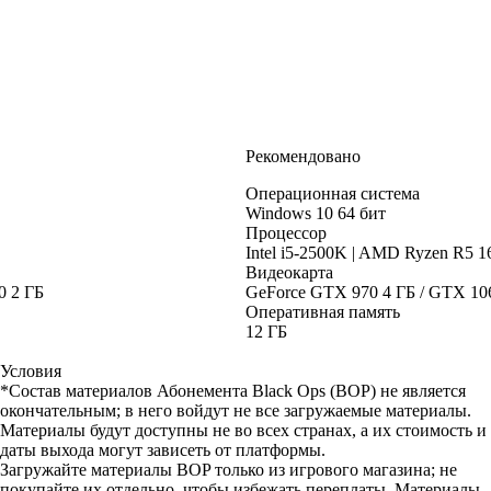
Рекомендовано
Операционная система
Windows 10 64 бит
Процессор
Intel i5-2500K | AMD Ryzen R5 
Видеокарта
0 2 ГБ
GeForce GTX 970 4 ГБ / GTX 10
Оперативная память
12 ГБ
Условия
*Состав материалов Абонемента Black Ops (BOP) не является
окончательным; в него войдут не все загружаемые материалы.
Материалы будут доступны не во всех странах, а их стоимость и
даты выхода могут зависеть от платформы.
Загружайте материалы BOP только из игрового магазина; не
покупайте их отдельно, чтобы избежать переплаты. Материалы