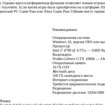
et. Однако кроссплатформенная функция позволяет новым игрокам
nywhere. Если копия игры была приобретена на платформе Xbox 
дпиской PC Game Pass или Xbox Game Pass Ultimate могут привяз
Рекомендовано
Операционная система
Windows 10, версия 1903 или в
Процессор
Intel i7 4790 @ 4 ГГц — AMD Ry
Видеокарта
Nvidia Geforce GTX 1080ti — A
Оперативная память
16 ГБ ОЗУ
Жесткий диск
100 ГБ свободного места
Интернет-соединение
Требуется широкополосное под
Разрешение
Разрешение дисплея: 1920x1080
Языки