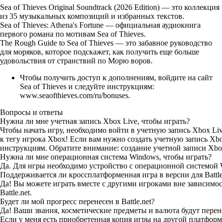
Sea of Thieves Original Soundtrack (2026 Edition) — это коллекция
из 35 музыкальных композиций и избранных текстов.
Sea of Thieves: Athena's Fortune — официальная аудиокнига
первого романа по мотивам Sea of Thieves.
The Rough Guide to Sea of Thieves — это забавное руководство
для моряков, которое подскажет, как получить еще больше
удовольствия от странствий по Морю воров.
Чтобы получить доступ к дополнениям, войдите на сайт
Sea of Thieves и следуйте инструкциям:
www.seaofthieves.com/ru/bonuses
.
Вопросы и ответы
Нужна ли мне учетная запись Xbox Live, чтобы играть?
Чтобы начать игру, необходимо войти в учетную запись Xbox Li
к тегу игрока Xbox! Если вам нужно создать учетную запись Xb
инструкциям. Обратите внимание: создание учетной записи Xbox
Нужна ли мне операционная система Windows, чтобы играть?
Да. Для игры необходимо устройство с операционной системой 
Поддерживается ли кроссплатформенная игра в версии для Battle
Да! Вы можете играть вместе с другими игроками вне зависимос
Battle.net.
Будет ли мой прогресс перенесен в Battle.net?
Да! Ваши звания, косметические предметы и валюта будут перене
Если у меня есть приобретенная копия игры на другой платформе,