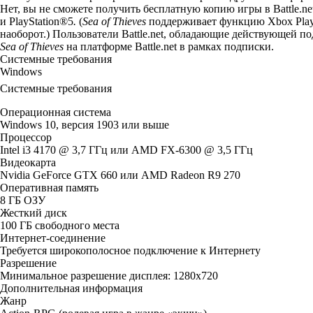
Нет, вы не сможете получить бесплатную копию игры в Battle.n
и PlayStation®5
.
(
Sea of Thieves
поддерживает функцию Xbox Play A
наоборот.) Пользователи Battle.net, обладающие действующей по
Sea of Thieves
на платформе Battle.net в рамках подписки.
Системные требования
Windows
Системные требования
Операционная система
Windows 10, версия 1903 или выше
Процессор
Intel i3 4170 @ 3,7 ГГц или AMD FX-6300 @ 3,5 ГГц
Видеокарта
Nvidia GeForce GTX 660 или AMD Radeon R9 270
Оперативная память
8 ГБ ОЗУ
Жесткий диск
100 ГБ свободного места
Интернет-соединение
Требуется широкополосное подключение к Интернету
Разрешение
Минимальное разрешение дисплея: 1280x720
Дополнительная информация
Жанр