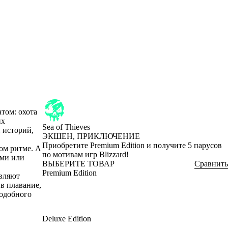
атом: охота
их
Sea of Thieves
 историй,
ЭКШЕН, ПРИКЛЮЧЕНИЕ
Product Notification
Приобретите Premium Edition и получите 5 парусов
ном ритме. А
по мотивам игр Blizzard!
ями или
ВЫБЕРИТЕ ТОВАР
Сравнить
Premium Edition
авляют
в плавание,
подобного
Deluxe Edition