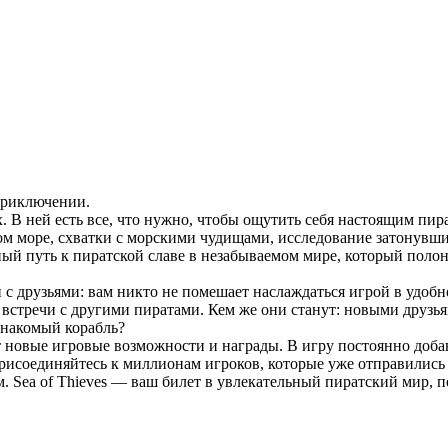
приключении.
. В ней есть все, что нужно, чтобы ощутить себя настоящим пир
м море, схватки с морскими чудищами, исследование затонувш
ный путь к пиратской славе в незабываемом мире, который полон
и с друзьями: вам никто не помешает наслаждаться игрой в удоб
и встречи с другими пиратами. Кем же они станут: новыми друзь
знакомый корабль?
сит новые игровые возможности и награды. В игру постоянно доб
исоединяйтесь к миллионам игроков, которые уже отправились 
м. Sea of Thieves — ваш билет в увлекательный пиратский мир, 