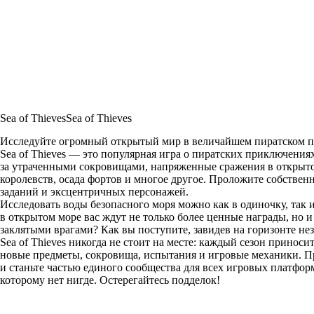
Sea of Thieves
Sea of Thieves
Исследуйте огромный открытый мир в величайшем пиратском 
Sea of Thieves — это популярная игра о пиратских приключениях
за утраченными сокровищами, напряженные сражения в открыто
королевств, осада фортов и многое другое. Проложите собствен
заданий и эксцентричных персонажей.
Исследовать воды безопасного моря можно как в одиночку, так 
в открытом море вас ждут не только более ценные награды, но 
заклятыми врагами? Как вы поступите, завидев на горизонте не
Sea of Thieves никогда не стоит на месте: каждый сезон прино
новые предметы, сокровища, испытания и игровые механики. Пр
и станьте частью единого сообщества для всех игровых платфор
которому нет нигде. Остерегайтесь подделок!