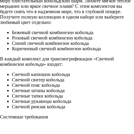
миру блистательный кобольдский шарм. Любите мягкое теплое
мерцание или яркое свечное пламя? С этим комплектом вы
будете сиять что в надземном мире, что в глубокой пещере.
Получите полную коллекцию в одном наборе или выберите
любимый цвет отдельно:
Бежевый свечной комбинезон кобольда
Розовый свечной комбинезон кобольда
Синий свечной комбинезон кобольда
Коричневый свечной комбинезон кобольда
В каждый комплект для трансмогрификации «Свечной
комбинезон кобольда» входит:
Свечной капюшон кобольда
Свечной свитер кобольда
Свечной пояс кобольда
Свечные штаны кобольда
Свечные тапки кобольда
Свечные рукавицы кобольда
Свечной рюкзак кобольда
Системные требования