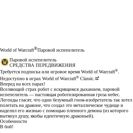
®
World of Warcraft
Паровой испепелитель
Паровой испепелитель
СРЕДСТВА ПЕРЕДВИЖЕНИЯ
Цена
Available actions
®
Требуется подписка или игровое время World of Warcraft
.
®
Недоступно в играх World of Warcraft
Classic.
Вперед на всех парах!
Вселяющий страх робот с искрящимся дыханием, паровой
испепелитель — настоящая роботизированная гроза небес.
Легенды гласят, что один безумный гном-изобретатель так хотел
полетать на драконе, что создал это металлическое чудище и
наделил его жизнью с помощью пленного демона (из которого
вытянул душу, якобы идентичную драконьей).
Особенности
В бой!