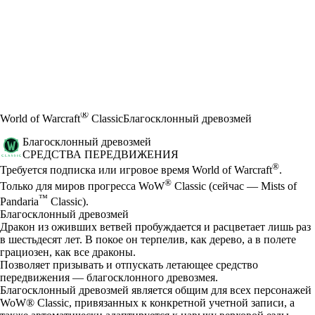
®
World of Warcraft
Classic
Благосклонный древозмей
Благосклонный древозмей
СРЕДСТВА ПЕРЕДВИЖЕНИЯ
Цена
Available actions
®
Требуется подписка или игровое время World of Warcraft
.
®
Только для миров прогресса WoW
Classic (сейчас — Mists of
™
Pandaria
Classic).
Благосклонный древозмей
Дракон из оживших ветвей пробуждается и расцветает лишь раз
в шестьдесят лет. В покое он терпелив, как дерево, а в полете
грациозен, как все драконы.
Позволяет призывать и отпускать летающее средство
передвижения — благосклонного древозмея.
Благосклонный древозмей является общим для всех персонажей
WoW® Classic, привязанных к конкретной учетной записи, а