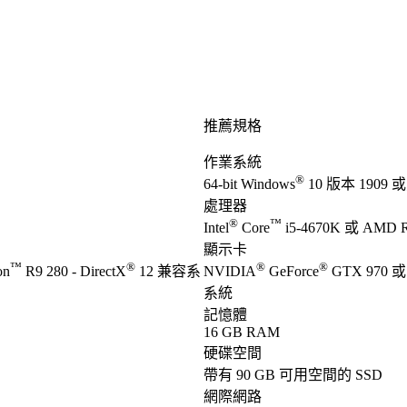
推薦規格
作業系統
®
64-bit Windows
10 版本 1909
處理器
®
™
Intel
Core
i5-4670K 或 AMD R
顯示卡
™
®
®
®
on
R9 280 - DirectX
12 兼容系
NVIDIA
GeForce
GTX 970 或 I
系統
記憶體
16 GB RAM
硬碟空間
帶有 90 GB 可用空間的 SSD
網際網路