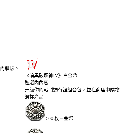
內體驗。
《暗黑破壞神IV》白金幣
遊戲內內容
Product Notification
升級你的戰鬥通行證組合包，並在商店中購物
選擇產品
500 枚白金幣